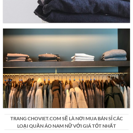
TRANG CHOVIET.COM SẼ LÀ NƠI MUA BÁN SỈ CÁC
LOẠI QUẦN ÁO NAM NỮ VỚI GIÁ TỐT NHẤT